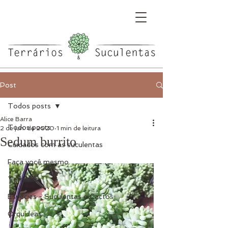
Post
Todos posts
Alice Barra
Todos posts
2 de jun. de 2020
1 min de leitura
Sedum burrito
Cuidados com as suculentas
Faça você mesmo
Terrários
Espécies - Suculentas e Cactos
Orquídeas