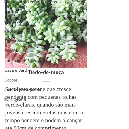
Plantas Ambientes Internos
Jardins
Espécies
Faça você mesmo
Terrários
Orquídeas
Jardinagem - Produtos
Casa e Jardim
Dedo-de-moça
Cactos
Suculenta perene que cresce 
Jardins pelo Mundo
pendente com pequenas folhas 
Paisagismo
verde-claras, quando são mais 
jovens crescem eretas mas com o 
tempo pendem e podem alcançar 
até 50cm de comprimento.