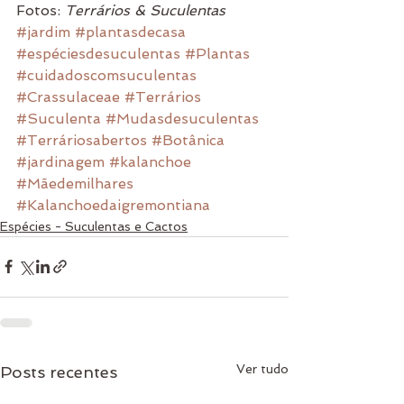
Fotos:
 Terrários & Suculentas
#jardim
#plantasdecasa
#espéciesdesuculentas
#Plantas
#cuidadoscomsuculentas
#Crassulaceae
#Terrários
#Suculenta
#Mudasdesuculentas
#Terráriosabertos
#Botânica
#jardinagem
#kalanchoe
#Mãedemilhares
#Kalanchoedaigremontiana
Espécies - Suculentas e Cactos
Ver tudo
Posts recentes