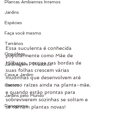
Plantas Ambientes Internos
Jardins
Espécies
Faça você mesmo
Terrários
Essa suculenta é conhecida 
Orquídeas
popularmente como Mãe de 
Milhares, porque nas bordas de 
Jardinagem - Produtos
suas folhas crescem várias 
Casa e Jardim
mudinhas que desenvolvem até 
mesmo raízes ainda na planta-mãe, 
Cactos
e quando estão prontas para 
Jardins pelo Mundo
sobreviverem sozinhas se soltam e 
Paisagismo
se tornam plantas novas! 