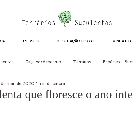
OJA
CURSOS
DECORAÇÃO FLORAL
MINHA HIS
ulentas
Faça você mesmo
Terrários
Espécies - Suc
 de mar. de 2020
1 min de leitura
s Internos
Jardins
Espécies
Faça você mesmo
nta que floresce o ano inte
 e Jardim
Cactos
Jardins pelo Mundo
Paisagismo