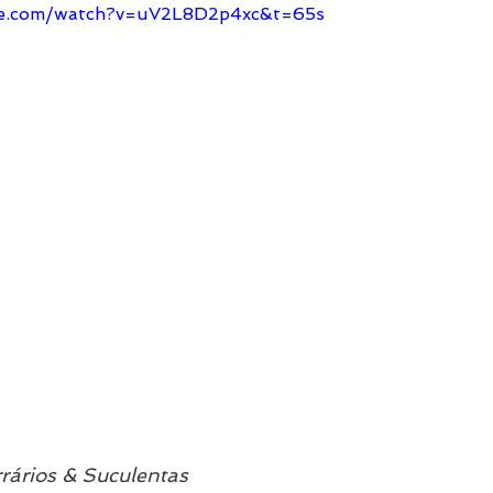
be.com/watch?v=uV2L8D2p4xc&t=65s
rrários & Suculentas