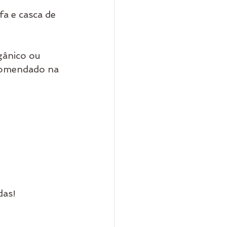
a e casca de 
gânico ou 
comendado na 
das!