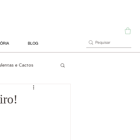
TÓRIA
BLOG
ulentas e Cactos
Terrários
Orquídeas
iro!