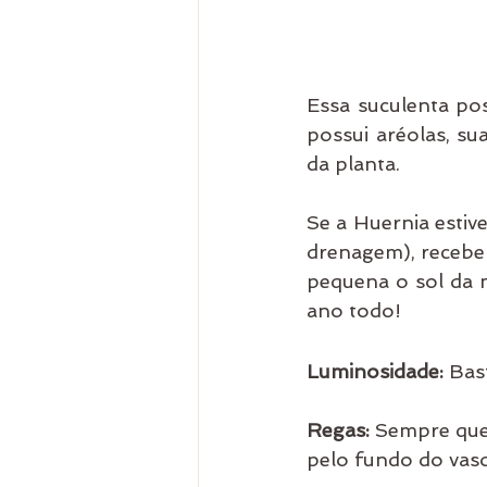
Essa suculenta po
possui aréolas, s
da planta. 
Se a Huernia estiv
drenagem), receber
pequena o sol da m
ano todo!
Luminosidade:
 Bas
Regas:
 Sempre que 
pelo fundo do vaso