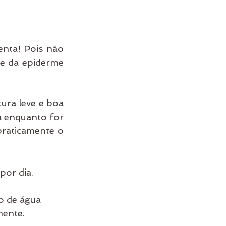
nta! Pois não 
e da epiderme 
ura leve e boa 
 enquanto for 
praticamente o 
por dia. 
o de água 
mente.