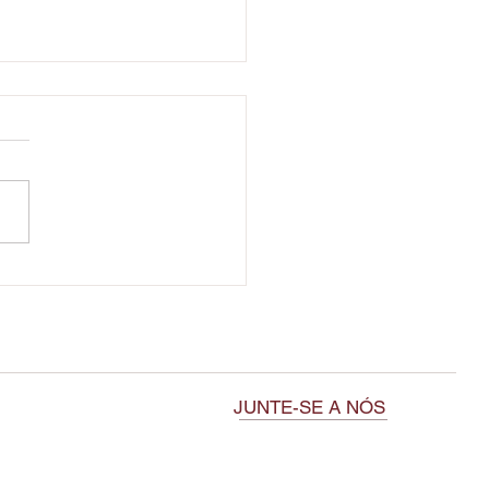
eria hanaikada: cuidados,
vo e dicas
JUNTE-SE A NÓS