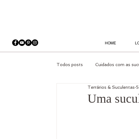
HOME
L
Todos posts
Cuidados com as suc
Terrários & Suculentas
5
Orquídeas
Plantas Ambiente
Uma sucule
Jardinagem - Produtos
Casa