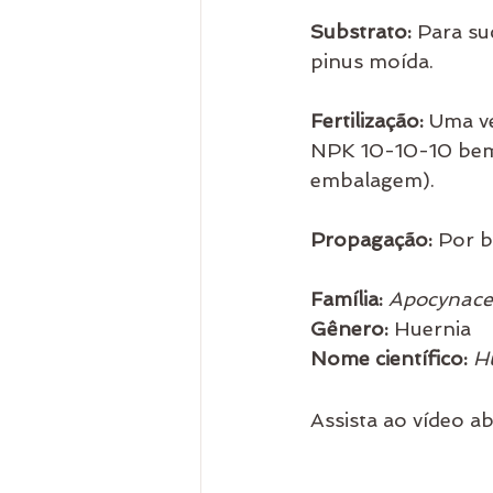
Substrato:
 Para su
pinus moída.
Fertilização: 
Uma ve
NPK 10-10-10 bem 
embalagem).
Propagação:
 Por b
Família: 
Apocynace
Gênero:
 Huernia
Nome científico: 
H
Assista ao vídeo ab