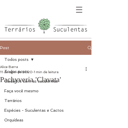
Post
Todos posts
Alice Barra
Todos posts
11 de ago. de 2020
1 min de leitura
Pachyveria 'Clavata'
Cuidados com as suculentas
Faça você mesmo
Terrários
Espécies - Suculentas e Cactos
Orquídeas