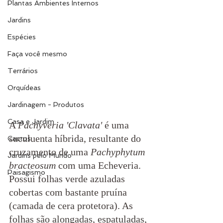
Plantas Ambientes Internos
Jardins
Espécies
Faça você mesmo
Terrários
Orquídeas
Jardinagem - Produtos
Casa e Jardim
A 
Pachyveria 'Clavata' 
é uma 
suculuenta híbrida, resultante do 
Cactos
cruzamento de uma 
Pachyphytum 
Jardins pelo Mundo
bracteosum
 com uma Echeveria. 
Paisagismo
Possui folhas verde azuladas 
cobertas com bastante pruína 
(camada de cera protetora). As 
folhas são alongadas, espatuladas, 