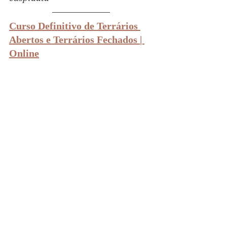
Curso Definitivo de Terrários 
Abertos e Terrários Fechados | 
Online
Fotos: Terrários & Suculentas      
suculentas
jardinagem
cactos e suculentas
dicas de jardinagem
haworthias
Haworthia cuspidata
Dicas de suculentas
Espécies - Suculentas e Cactos