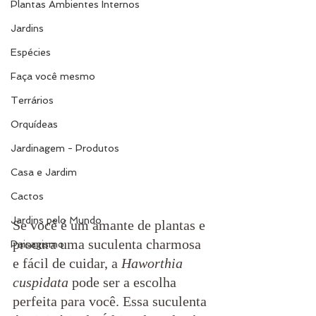
Plantas Ambientes Internos
Jardins
Espécies
Faça você mesmo
Terrários
Orquídeas
Jardinagem - Produtos
Casa e Jardim
Cactos
Jardins pelo Mundo
Se você é um amante de plantas e 
procura uma suculenta charmosa 
Paisagismo
e fácil de cuidar, a 
Haworthia 
cuspidata
 pode ser a escolha 
perfeita para você. Essa suculenta 