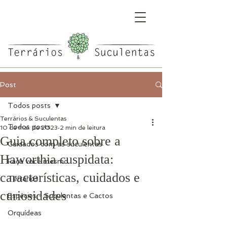
Post
Todos posts
Terrários & Suculentas
Todos posts
10 de mai. de 2023
2 min de leitura
Guia completo sobre a
Cuidados com as suculentas
Haworthia cuspidata:
Faça você mesmo
características, cuidados e
Terrários
curiosidades
Espécies - Suculentas e Cactos
Orquídeas