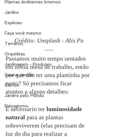
Plantas Ambientes Internos
Jardins
Espécies
Faça você mesmo
Crédito: Unsplash - Alis Po
Terrários
Orquídeas
Passamos muito tempo sentados 
Jardinagem - Produtos
em nossa mesa de trabalho, então 
por que não ter uma plantinha por 
Casa e Jardim
perto? Só precisamos ficar 
Cactos
atentos a alguns detalhes:
Jardins pelo Mundo
Paisagismo
É necessário ter 
luminosidade 
natural
 para as plantas 
sobreviverem (elas precisam de 
luz do dia para realizar a 