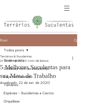
Post
Todos posts
Terrários & Suculentas
Todos posts
21 de set. de 2020
1 min de leitura
5 Melhores Suculentas para
Cuidados com as suculentas
sua Mesa de Trabalho
Faça você mesmo
Atualizado:
22 de set. de 2020
Terrários
Espécies - Suculentas e Cactos
Orquídeas