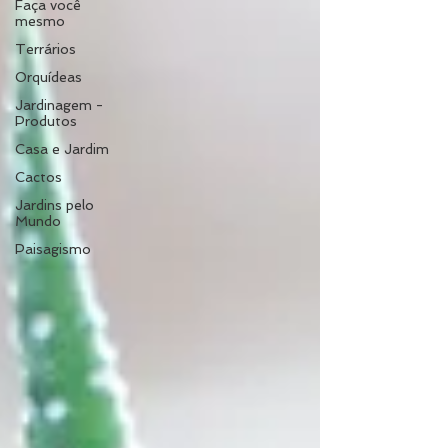
Faça você
mesmo
Terrários
Orquídeas
Jardinagem -
Produtos
Casa e Jardim
Cactos
Jardins pelo
Mundo
Paisagismo