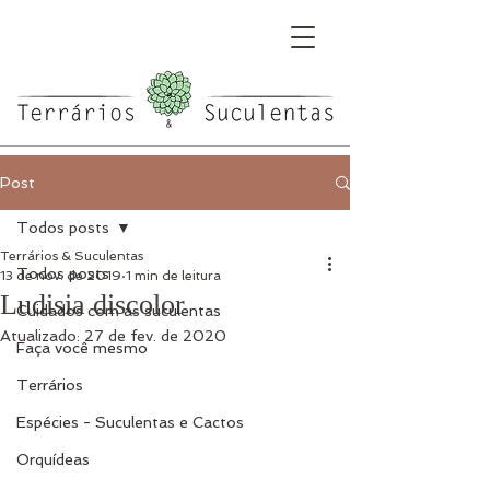
Post
Todos posts
Terrários & Suculentas
Todos posts
13 de nov. de 2019
1 min de leitura
Ludisia discolor
Cuidados com as suculentas
Atualizado:
27 de fev. de 2020
Faça você mesmo
Terrários
Espécies - Suculentas e Cactos
Orquídeas