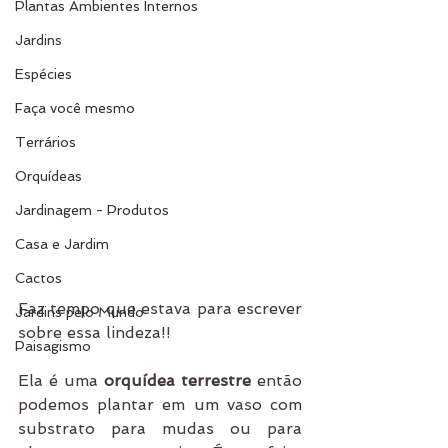
Plantas Ambientes Internos
Jardins
Espécies
Faça você mesmo
Terrários
Orquídeas
Jardinagem - Produtos
Casa e Jardim
Cactos
Faz tempo que estava para escrever 
Jardins pelo Mundo
sobre essa lindeza!!
Paisagismo
Ela é uma 
orquídea terrestre
 então 
podemos plantar em um vaso com 
substrato para mudas ou para 