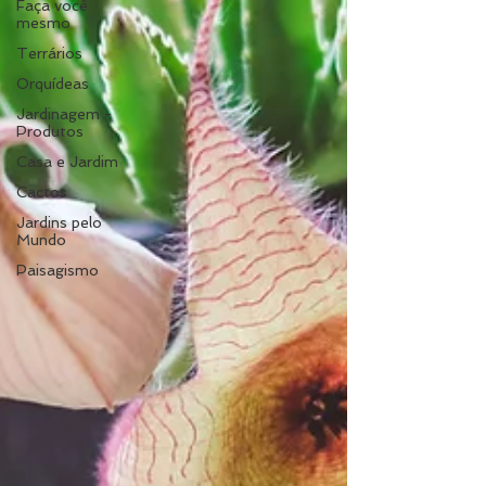
Faça você
mesmo
Terrários
Orquídeas
Jardinagem -
Produtos
Casa e Jardim
Cactos
Jardins pelo
Mundo
Paisagismo