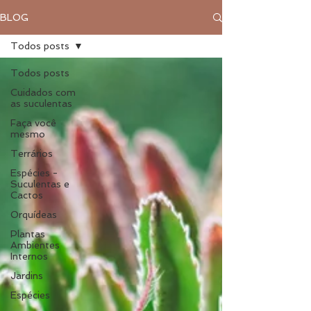
BLOG
Todos posts
Todos posts
Cuidados com
as suculentas
Faça você
mesmo
Terrários
Espécies -
Suculentas e
Cactos
Orquídeas
Plantas
Ambientes
Internos
Jardins
Espécies