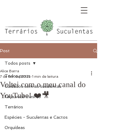
Post
Todos posts
Alice Barra
Todos posts
7 de fev. de 2025
1 min de leitura
Voltei com o meu canal do
Cuidados com as suculentas
YouTube! ❤️🎥
Faça você mesmo
Terrários
Espécies - Suculentas e Cactos
Orquídeas