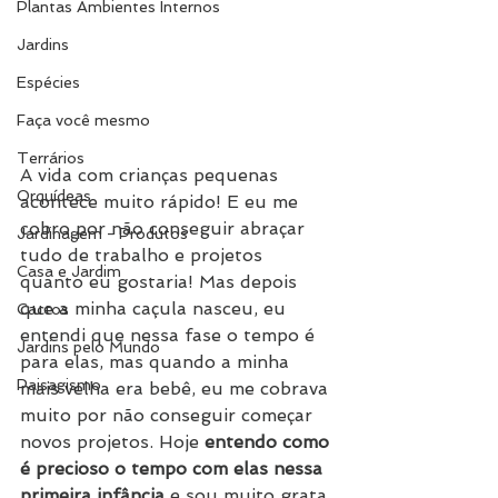
Plantas Ambientes Internos
Jardins
Espécies
Faça você mesmo
Terrários
A vida com crianças pequenas 
Orquídeas
acontece muito rápido! E eu me 
cobro por não conseguir abraçar 
Jardinagem - Produtos
tudo de trabalho e projetos 
Casa e Jardim
quanto eu gostaria! Mas depois 
que a minha caçula nasceu, eu 
Cactos
entendi que nessa fase o tempo é 
Jardins pelo Mundo
para elas, mas quando a minha 
Paisagismo
mais velha era bebê, eu me cobrava 
muito por não conseguir começar 
novos projetos. Hoje 
entendo como 
é precioso o tempo com elas nessa 
primeira infância 
e sou muito grata 