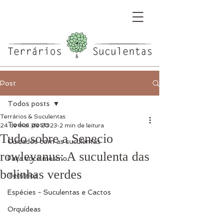
Post
Todos posts
Terrários & Suculentas
Todos posts
24 de mai. de 2023
2 min de leitura
Tudo sobre a Senecio
Cuidados com as suculentas
rowleyanus: A suculenta das
Faça você mesmo
bolinhas verdes
Terrários
Espécies - Suculentas e Cactos
Orquídeas