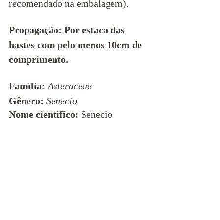
recomendado na embalagem).  
Propagação: Por estaca das 
hastes com pelo menos 10cm de 
comprimento.
Família: 
Asteraceae
Gênero:
Senecio
Nome científico:
Senecio 
rowleyanus
Curso Definitivo de Terrários 
Abertos e Terrários Fechados | 
Online