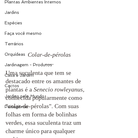
Plantas Ambientes Internos
Jardins
Espécies
Faça você mesmo
Terrários
Colar-de-pérolas
Orquídeas
Jardinagem - Produtos
Uma suculenta que tem se 
Casa e Jardim
destacado entre os amantes de 
Cactos
plantas é a 
Senecio rowleyanus
, 
Jardins pelo Mundo
conhecida popularmente como 
"colar-de-pérolas". Com suas 
Paisagismo
folhas em forma de bolinhas 
verdes, essa suculenta traz um 
charme único para qualquer 