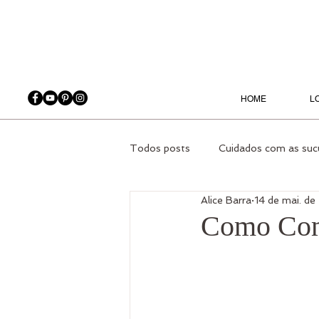
HOME
L
Todos posts
Cuidados com as suc
Alice Barra
14 de mai. d
Orquídeas
Plantas Ambiente
Como Comp
Jardinagem - Produtos
Casa