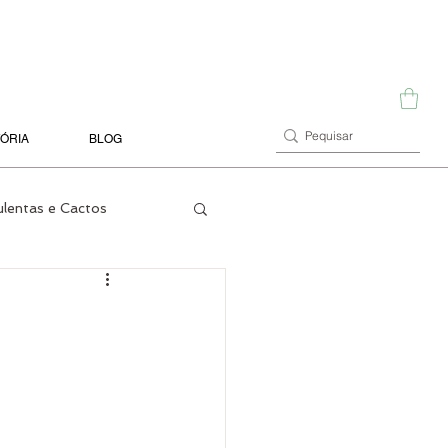
TÓRIA
BLOG
ulentas e Cactos
Terrários
Orquídeas