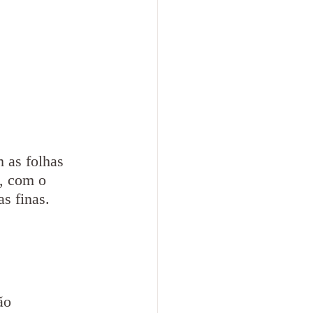
 as folhas 
, com o 
s finas.
ão 