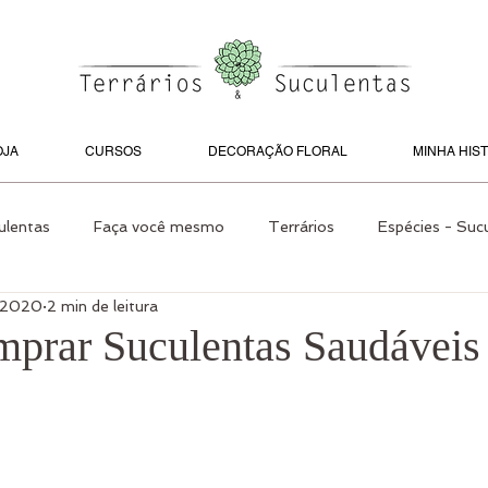
OJA
CURSOS
DECORAÇÃO FLORAL
MINHA HIS
ulentas
Faça você mesmo
Terrários
Espécies - Suc
e 2020
2 min de leitura
s Internos
Jardins
Espécies
Faça você mesmo
rar Suculentas Saudáveis
 e Jardim
Cactos
Jardins pelo Mundo
Paisagismo