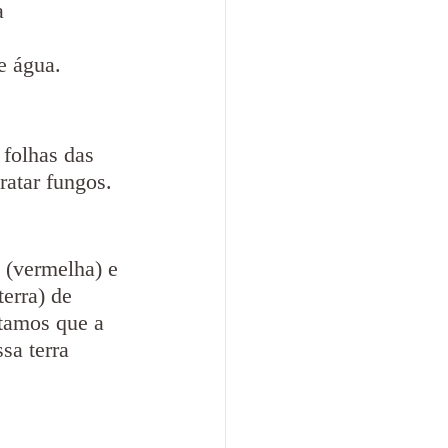
a 
e água.
folhas das 
ratar fungos.
 (vermelha) e 
erra) de 
itamos que a 
sa terra 