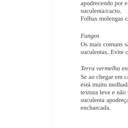
apodrecendo por e
suculenta/cacto.
Folhas molengas c
Fungos
Os mais comuns sã
suculentas. Evite 
Terra vermelha e
Se ao chegar em ca
está muito molhada
textura leve e não
suculenta apodreça
encharcada.