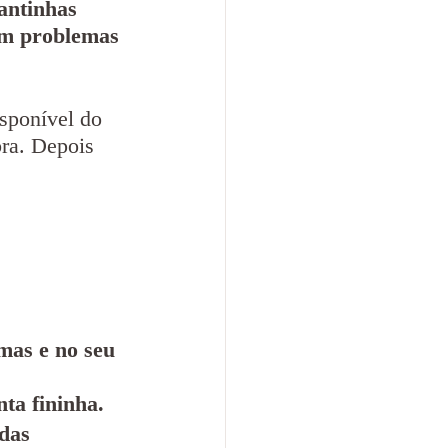
antinhas 
om problemas 
sponível do 
ra. Depois 
mas e no seu 
ta fininha.
das 