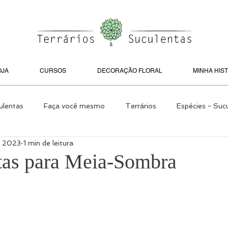
OJA
CURSOS
DECORAÇÃO FLORAL
MINHA HIS
ulentas
Faça você mesmo
Terrários
Espécies - Suc
e 2023
1 min de leitura
s Internos
Jardins
Espécies
Faça você mesmo
tas para Meia-Sombra
 e Jardim
Cactos
Jardins pelo Mundo
Paisagismo