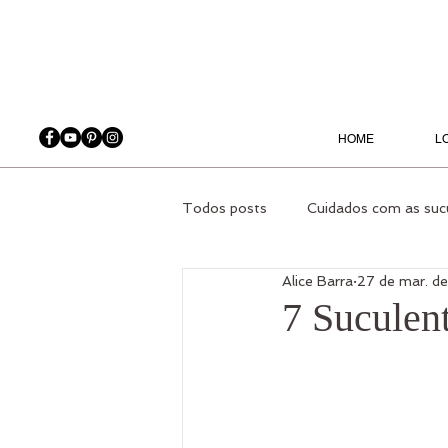
HOME
L
Todos posts
Cuidados com as suc
Alice Barra
27 de mar. d
Orquídeas
Plantas Ambiente
7 Suculen
Jardinagem - Produtos
Casa