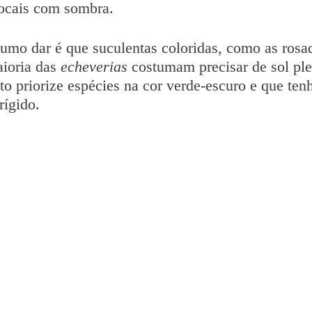
ocais com sombra.
umo dar é que suculentas coloridas, como as rosad
ioria das 
echeverias
 costumam precisar de sol ple
eto priorize espécies na cor verde-escuro e que ten
rígido.