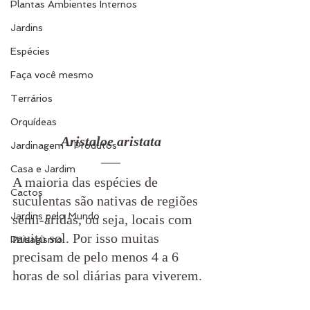
Plantas Ambientes Internos
Jardins
Espécies
Faça você mesmo
Terrários
Orquídeas
Aristaloe aristata
Jardinagem - Produtos
Casa e Jardim
A maioria das espécies de 
Cactos
suculentas são nativas de regiões 
Jardins pelo Mundo
semi-áridas, ou seja, locais com 
muito sol. Por isso muitas 
Paisagismo
precisam de pelo menos 4 a 6 
horas de sol diárias para viverem.