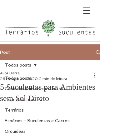
Post
Todos posts
Alice Barra
Todos posts
26 de ago. de 2020
2 min de leitura
5 Suculentas para Ambientes
Cuidados com as suculentas
sem Sol Direto
Faça você mesmo
Terrários
Espécies - Suculentas e Cactos
Orquídeas